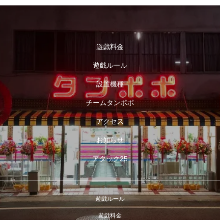
遊戯料金
遊戯ルール
設置機種
チームタンポポ
アクセス
お知らせ
アタック25
遊戯ルール
遊戯料金